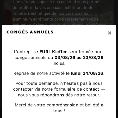
Une véranda apporte du cachet et vous permet
de profiter de vos espaces extérieurs toute
l’année. L'esthétique de nos vérandas en
aluminium agrémente considérablement votre
habitation. Grâce à leur double vitrage, bénéficiez
d’une très bonne isolation thermique et phonique
×
CONGÉS ANNUELS
en toute saison.
L'entreprise
EURL Kieffer
sera fermée pour
congés annuels du
03/08/26 au 23/08/26
inclus.
Reprise de notre activité le
lundi 24/08/26
.
Pour toute demande, n'hésitez pas à nous
contacter via notre
formulaire de contact
—
nous vous répondrons dès notre retour.
Merci de votre compréhension et bel été à
tous !