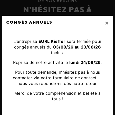
DE VOS BESOINS
N'HÉSITEZ PAS À
NOUS CONTACTER
×
CONGÉS ANNUELS
L'entreprise
EURL Kieffer
sera fermée pour
congés annuels du
03/08/26 au 23/08/26
inclus.
Reprise de notre activité le
lundi 24/08/26
.
Adresse
Z.A. Le Charbonneau Rue d’Héricourt
Pour toute demande, n'hésitez pas à nous
contacter via notre
formulaire de contact
—
70400 Couthenans
nous vous répondrons dès notre retour.
Merci de votre compréhension et bel été à
tous !