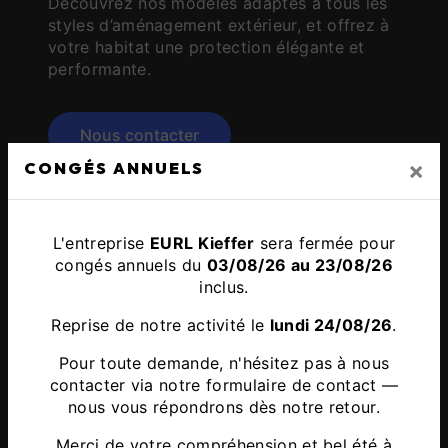
Découvrez nos modèles adaptés à tous les
styles d’aménagement extérieur, et offrez à
votre habitat une protection élégante et
performante.
Nous contacter
×
CONGÉS ANNUELS
L'entreprise
EURL Kieffer
sera fermée pour
congés annuels du
03/08/26 au 23/08/26
inclus.
Reprise de notre activité le
lundi 24/08/26
.
Pour toute demande, n'hésitez pas à nous
contacter via notre
formulaire de contact
—
nous vous répondrons dès notre retour.
Merci de votre compréhension et bel été à