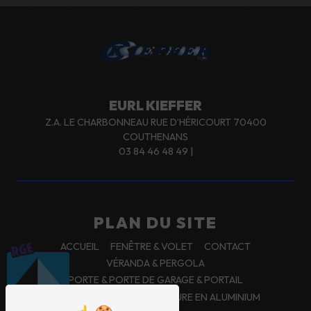
EURL KIEFFER
Z.A. LE CHARBONNEAU RUE D’HÉRICOURT 70400
COUTHENANS
03 84 46 48 49
|
PLAN DU SITE
ACCUEIL
FENÊTRE & VOLET
CONTACT
VÉRANDA & PERGOLA
PORTE & PORTE DE GARAGE & PORTAIL
NOS RÉALISATIONS
CLÔTURE EN ALUMINIUM